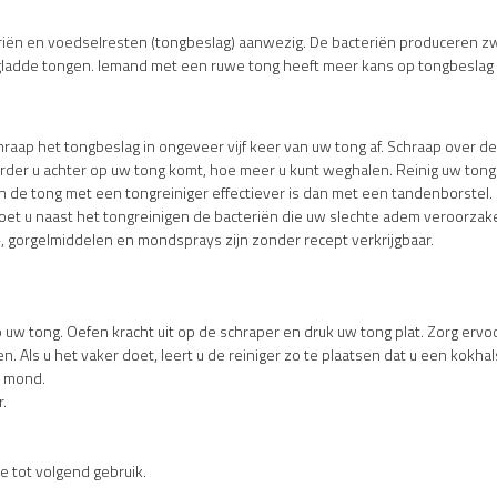
eriën en voedselresten (tongbeslag) aanwezig. De bacteriën produceren 
p gladde tongen. Iemand met een ruwe tong heeft meer kans op tongbesla
hraap het tongbeslag in ongeveer vijf keer van uw tong af. Schraap over d
rder u achter op uw tong komt, hoe meer u kunt weghalen. Reinig uw tong t
n de tong met een tongreiniger effectiever is dan met een tandenborstel.
oet u naast het tongreinigen de bacteriën die uw slechte adem veroorzak
 gorgelmiddelen en mondsprays zijn zonder recept verkrijgbaar.
op uw tong. Oefen kracht uit op de schraper en druk uw tong plat. Zorg erv
en. Als u het vaker doet, leert u de reiniger zo te plaatsen dat u een kokh
w mond.
.
e tot volgend gebruik.