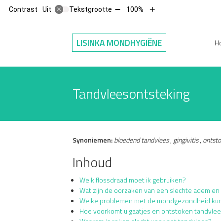
Tekst
Tekst
Contrast
Tekstgrootte
100%
Uit
verkleinen
vergroten
met
met
Hoofdm
10%
10%
LISINKA MONDHYGIËNE
H
Tandvleesontsteking
Synoniemen:
bloedend tandvlees
,
gingivitis
,
ontsto
Inhoud
Welk flossdraad moet ik gebruiken?
Wat zijn de oorzaken van een slechte adem en
Welke problemen met de mondgezondheid kunne
Hoe voorkomt u gaatjes en ontstoken tandvlee