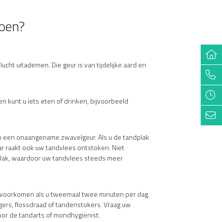
doen?
cht uitademen. Die geur is van tijdelijke aard en
 kunt u iets eten of drinken, bijvoorbeeld
n een onaangename zwavelgeur. Als u de tandplak
ar raakt ook uw tandvlees ontstoken. Niet
plak, waardoor uw tandvlees steeds meer
u voorkomen als u tweemaal twee minuten per dag
ers, flossdraad of tandenstokers. Vraag uw
oor de tandarts of mondhygiënist.