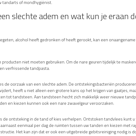
w tandarts of mondhygiënist.
een slechte adem en wat kun je eraan 
gegeten, alcohol heeft gedronken of heeft gerookt, kan een onaangename lu
roducten niet moeten gebruiken. Om de nare geuren tijdelijk te maskeren
en verfrissende tandpasta.
ees de oorzaak van een slechte adem. De ontstekingsbacteriën producere
dert, heeft u niet alleen een grotere kans op het krijgen van gaatjes, ma
ken tot tandsteen. Aan tandsteen hecht zich makkelijk weer nieuwe tand
nden en kiezen kunnen ook een nare zwavelgeur veroorzaken.
 de ontsteking in de tand of kies verhelpen. Ontstoken tandvlees kunt 
daarnaast eenmaal per dag de ruimten tussen uw tanden en kiezen met rag
uctie. Het kan zijn dat er ook een uitgebreide gebitsreiniging nodig is d