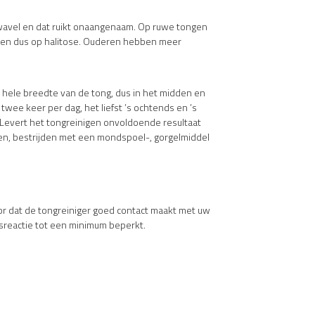
zwavel en dat ruikt onaangenaam. Op ruwe tongen
g en dus op halitose. Ouderen hebben meer
e hele breedte van de tong, dus in het midden en
wee keer per dag, het liefst ’s ochtends en ’s
 Levert het tongreinigen onvoldoende resultaat
en, bestrijden met een mondspoel-, gorgelmiddel
oor dat de tongreiniger goed contact maakt met uw
alsreactie tot een minimum beperkt.