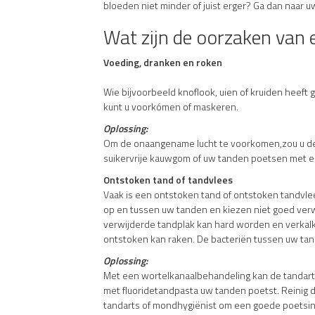
bloeden niet minder of juist erger? Ga dan naar u
Wat zijn de oorzaken van 
Voeding, dranken en roken
Wie bijvoorbeeld knoflook, uien of kruiden heeft 
kunt u voorkómen of maskeren.
Oplossing:
Om de onaangename lucht te voorkomen,zou u de p
suikervrije kauwgom of uw tanden poetsen met e
Ontstoken tand of tandvlees
Vaak is een ontstoken tand of ontstoken tandvl
op en tussen uw tanden en kiezen niet goed verwij
verwijderde tandplak kan hard worden en verkal
ontstoken kan raken. De bacteriën tussen uw ta
Oplossing:
Met een wortelkanaalbehandeling kan de tandarts
met fluoridetandpasta uw tanden poetst. Reinig 
tandarts of mondhygiënist om een goede poetsinstr