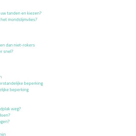
r uw tanden en kiezen?
 het mondslijmvlies?
en dan niet-rokers
r snel?
n
erstandelijke beperking
lijke beperking
andplak weg?
 doen?
ngen?
ijn