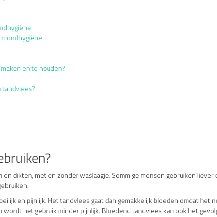
ondhygiëne
e mondhygiëne
e maken en te houden?
n tandvlees?
ebruiken?
ten en dikten, met en zonder waslaagje. Sommige mensen gebruiken liever 
gebruiken.
eilijk en pijnlijk. Het tandvlees gaat dan gemakkelijk bloeden omdat het nog
wordt het gebruik minder pijnlijk. Bloedend tandvlees kan ook het gevol