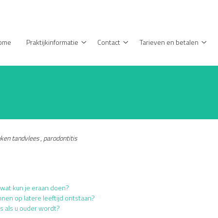
enu
ome
Praktijkinformatie
Contact
Tarieven en betalen
Praktijkinformatie
Contact
Tari
submenu
submenu
en
beta
sub
ken tandvlees
,
parodontitis
 wat kun je eraan doen?
n op latere leeftijd ontstaan?
s als u ouder wordt?