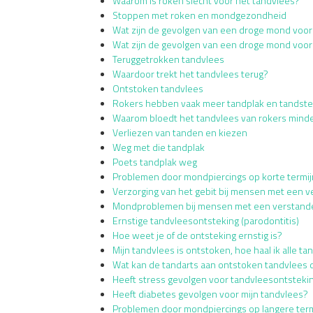
Waarom is roken slecht voor het tandvlees?
Stoppen met roken en mondgezondheid
Wat zijn de gevolgen van een droge mond voo
Wat zijn de gevolgen van een droge mond voor
Teruggetrokken tandvlees
Waardoor trekt het tandvlees terug?
Ontstoken tandvlees
Rokers hebben vaak meer tandplak en tandste
Waarom bloedt het tandvlees van rokers minde
Verliezen van tanden en kiezen
Weg met die tandplak
Poets tandplak weg
Problemen door mondpiercings op korte termij
Verzorging van het gebit bij mensen met een v
Mondproblemen bij mensen met een verstande
Ernstige tandvleesontsteking (parodontitis)
Hoe weet je of de ontsteking ernstig is?
Mijn tandvlees is ontstoken, hoe haal ik alle t
Wat kan de tandarts aan ontstoken tandvlees
Heeft stress gevolgen voor tandvleesontsteki
Heeft diabetes gevolgen voor mijn tandvlees?
Problemen door mondpiercings op langere term