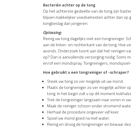
Bacteriën achter op de tong
Op het achterste gedeelte van de tong zijn bact
blijven makkelijker voedselresten achter dan o
tongbeslag dan jongeren.
Oplossing:
Reinig uw tong dagelijks met een tongreiniger. Sc
aan de linker- en rechterkant van de tong. Hoe ve
avonds. Onderzoek toont aan dat het reinigen va
op? Dan is aanvullende verzorging nodig. Soms m
en/of een mondspray. Tongreinigers, mondspoel-,
Hoe gebruikt u een tongreiniger of -schraper?
Steek uw tong zo ver mogelijk uit uw mond.
Plaats de tongreiniger zo ver mogelijk achter 
tong. In het begin zult u op dit moment kokhalz
Trek de tongreiniger langzaam naar voren in u
Maak de reiniger schoon onder stromend water
Herhaal de procedure ongeveer vijf keer.
Spoel uw mond goed na met water.
Reinig en droog de tongreiniger en bewaar dez