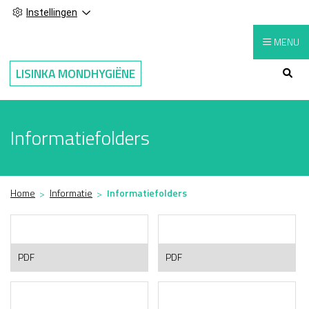
Instellingen
MENU
Hoo
LISINKA MONDHYGIËNE
Informatiefolders
Home
Informatie
Informatiefolders
Aften
Beugel
PDF
PDF