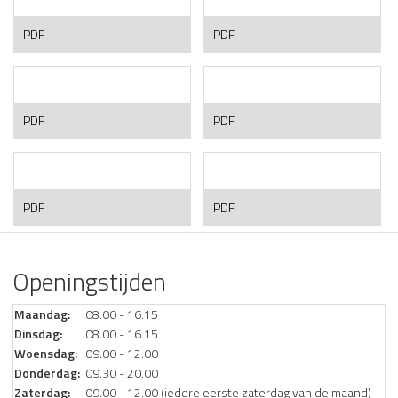
Tandenstokers,
Tanderosie,
PDF
PDF
ragers,
hoe
flossdraad
voorkom
je
dat?
Verstandelijke
Wisselen
PDF
PDF
beperking
en
mondzorg
Wortelkanaalbehandeling
Zwangerschap
PDF
PDF
en
mondgezondheid
Openingstijden
Maandag:
08.00 - 16.15
Dinsdag:
08.00 - 16.15
Woensdag:
09.00 - 12.00
Donderdag:
09.30 - 20.00
Zaterdag:
09.00 - 12.00 (iedere eerste zaterdag van de maand)