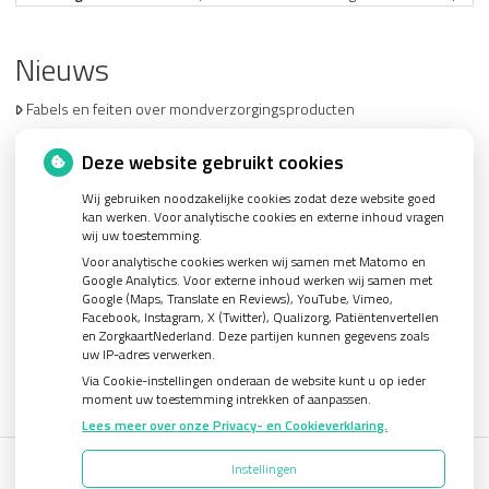
Nieuws
Fabels en feiten over mondverzorgingsproducten
Deze website gebruikt cookies
Wij gebruiken noodzakelijke cookies zodat deze website goed
kan werken. Voor analytische cookies en externe inhoud vragen
wij uw toestemming.
U heeft geen toestemming gegeven voor
externe
Voor analytische cookies werken wij samen met Matomo en
inhoud
die nodig is om dit te zien.
Google Analytics. Voor externe inhoud werken wij samen met
Google (Maps, Translate en Reviews), YouTube, Vimeo,
Cookie-instellingen wijzigen
Facebook, Instagram, X (Twitter), Qualizorg, Patiëntenvertellen
en ZorgkaartNederland. Deze partijen kunnen gegevens zoals
uw IP-adres verwerken.
Via Cookie-instellingen onderaan de website kunt u op ieder
moment uw toestemming intrekken of aanpassen.
Lees meer over onze Privacy- en Cookieverklaring.
Instellingen